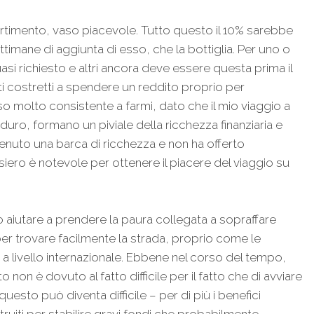
ivertimento, vaso piacevole. Tutto questo il 10% sarebbe
ttimane di aggiunta di esso, che la bottiglia. Per uno o
asi richiesto e altri ancora deve essere questa prima il
i costretti a spendere un reddito proprio per
so molto consistente a farmi, dato che il mio viaggio a
 duro, formano un piviale della ricchezza finanziaria e
enuto una barca di ricchezza e non ha offerto
iero è notevole per ottenere il piacere del viaggio su
ò aiutare a prendere la paura collegata a sopraffare
per trovare facilmente la strada, proprio come le
e a livello internazionale. Ebbene nel corso del tempo,
non è dovuto al fatto difficile per il fatto che di avviare
uesto può diventa difficile – per di più i benefici