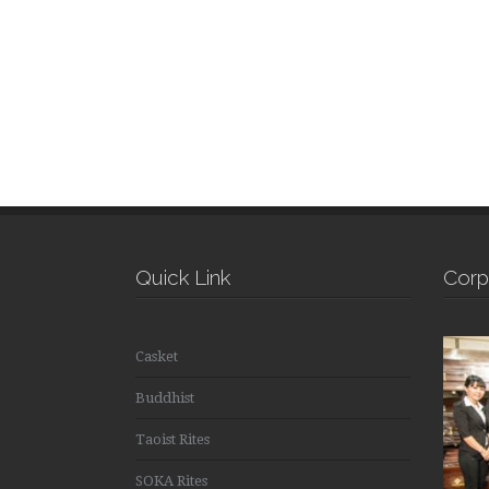
Quick Link
Corp
Casket
Buddhist
Taoist Rites
SOKA Rites