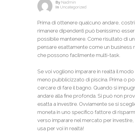
By
Nadmin
In
Uncategorized
Prima di ottenere qualcuno andare, costri
rimanere dipendenti può benissimo essere il
possibile mantenere. Come risultato di 
pensare esattamente come un business ri
che possono facilmente multi-task.
Se voi vogliono imparare in realtà il modo 
meno pubblicizzato di piscina. Prima o po
cercare di fare il bagno. Quando si impug
andare alla fine profonda. Si può non prova
esatta a investire. Ovviamente se si scegl
moneta in uno specifico fattore di rispar
verso imparare nel mercato per investire,
usa per voi in realtà!