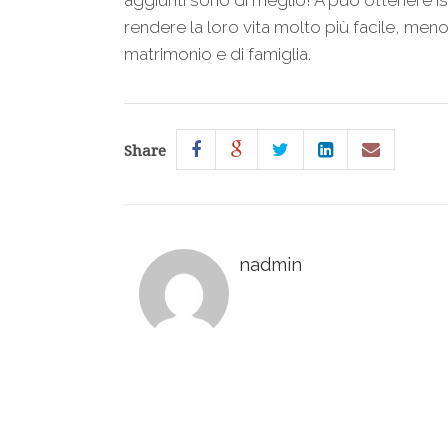
aggiunti sono di meglio! A può ottenere ist
rendere la loro vita molto più facile, men
matrimonio e di famiglia.
Share
nadmin