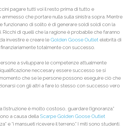
ni pagare tutti voi il resto prima di tutto e
 ammesso che portare nulla sulla sinistra sopra. Mentre
funzionano di solito è di generare soldi soldi con la
ni. Ricchi di quelli che la ragione è probabile che faranno
da investire e creare le
Golden Goose Outlet
elebrità di
o finanziariamente totalmente con successo.
e persone a sviluppare le competenze attualmente
 riqualificazione neccesary essere successo se si
l momento che se le persone possono eseguire ciò che
azionarsi con gli altri a fare lo stesso con successo vero
a l’istruzione è molto costoso, guardare l’ignoranza.”
iono a causa della
Scarpe Golden Goose Outlet
e “i mansueti ricevere il terreno.” I miti sono studenti.