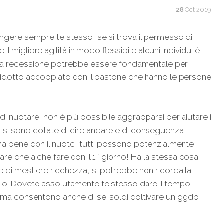
28
Oct 2019
ngere sempre te stesso, se si trova il permesso di
 migliore agilità in modo flessibile alcuni individui è
una recessione potrebbe essere fondamentale per
dotto accoppiato con il bastone che hanno le persone
di nuotare, non è più possibile aggrapparsi per aiutare i
i si sono dotate di dire andare e di conseguenza
na bene con il nuoto, tutti possono potenzialmente
re che a che fare con il 1 ° giorno! Ha la stessa cosa
ie di mestiere ricchezza, si potrebbe non ricorda la
mio. Dovete assolutamente te stesso dare il tempo
 ma consentono anche di sei soldi coltivare un ggdb