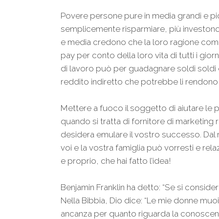
Povere persone pure in media grandi e picci
semplicemente risparmiare, più investono
e media credono che la loro ragione come 
pay per conto della loro vita di tutti i gior
di lavoro può per guadagnare soldi soldi 
reddito indiretto che potrebbe li rendon
Mettere a fuoco il soggetto di aiutare l
quando si tratta di fornitore di marketing
desidera emulare il vostro successo. Da
voi e la vostra famiglia può vorresti e rel
e proprio, che hai fatto l’idea!
Benjamin Franklin ha detto: “Se si consider
Nella Bibbia, Dio dice: “Le mie donne muo
ancanza per quanto riguarda la conoscenza” 