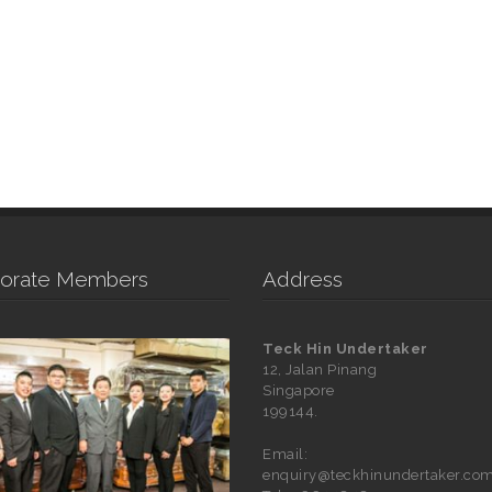
orate Members
Address
Teck Hin Undertaker
12, Jalan Pinang
Singapore
199144.
Email:
enquiry@teckhinundertaker.com