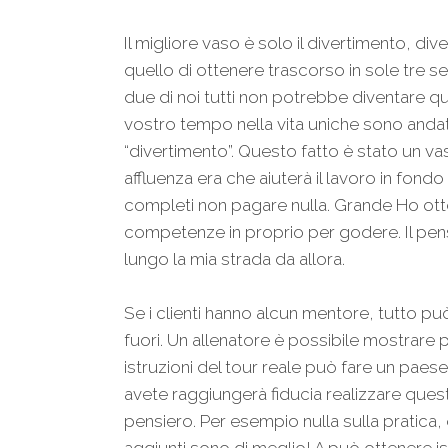
Il migliore vaso è solo il divertimento, d
quello di ottenere trascorso in sole tre se
due di noi tutti non potrebbe diventare qu
vostro tempo nella vita uniche sono andat
“divertimento”. Questo fatto è stato un va
affluenza era che aiuterà il lavoro in fondo
completi non pagare nulla. Grande Ho ott
competenze in proprio per godere. Il pens
lungo la mia strada da allora.
Se i clienti hanno alcun mentore, tutto pu
fuori. Un allenatore è possibile mostrare 
istruzioni del tour reale può fare un paes
avete raggiungerà fiducia realizzare questo 
pensiero. Per esempio nulla sulla pratica, q